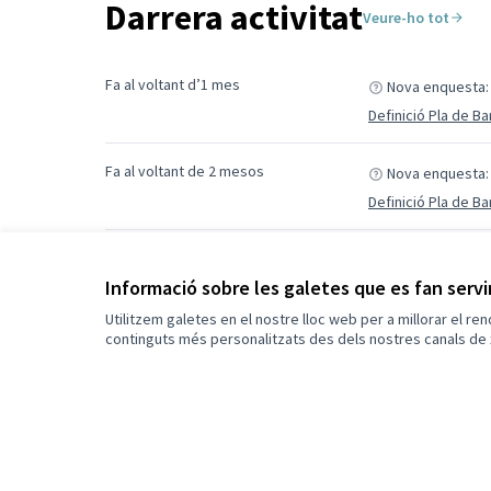
Darrera activitat
Veure-ho tot
Fa al voltant d’1 mes
Nova enquesta:
Definició Pla de Ba
Fa al voltant de 2 mesos
Nova enquesta:
Definició Pla de Ba
Fa al voltant de 2 mesos
Nova enquesta:
Informació sobre les galetes que es fan serv
Definició Pla de Ba
Utilitzem galetes en el nostre lloc web per a millorar el re
continguts més personalitzats des dels nostres canals de 
Fa al voltant de 2 mesos
Nova enquesta:
Definició Pla de Ba
Fa al voltant de 2 mesos
Nova enquesta:
Definició Pla de Ba