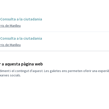
Consulta a la ciutadania
rris de Manlleu
Consulta a la ciutadania
rris de Manlleu
Consulta a la ciutadania
ir a aquesta pàgina web
rris de Manlleu
ndiment i el contingut d'aquest. Les galetes ens permeten oferir una experièn
xarxes socials.
Consulta a la ciutadania
rris de Manlleu
Consulta a la ciutadania
rris de Manlleu