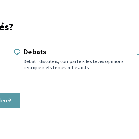
és?
Debats
Debat i discuteix, comparteix les teves opinions
i enriqueix els temes rellevants.
leu